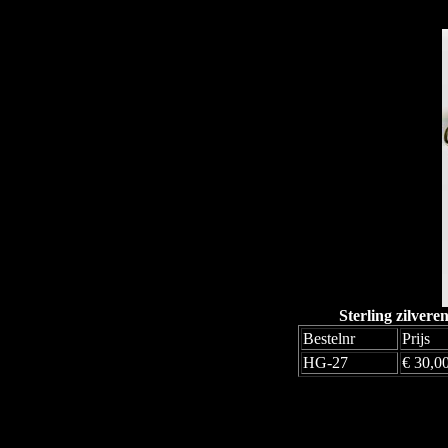
Sterling zilver
Bestelnr
Prijs
HG-27
€ 30,0