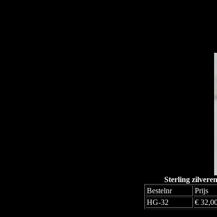
Sterling zilver
Bestelnr
Prijs
HG-32
€ 32,0