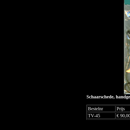
Schaarschede, handgema
Bestelnr
Prijs
TV-45
€ 90,0