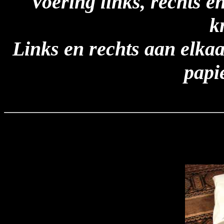
Voering links, rechts e
k
Links en rechts aan elka
papi