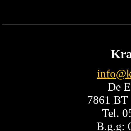
Kra
info@k
De E
7861 BT 
Tel. 
B.g.g: