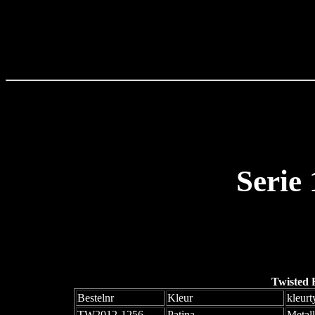
Serie
Twisted 
Bestelnr
Kleur
kleurt
TW2012-1256
Patina
Metall