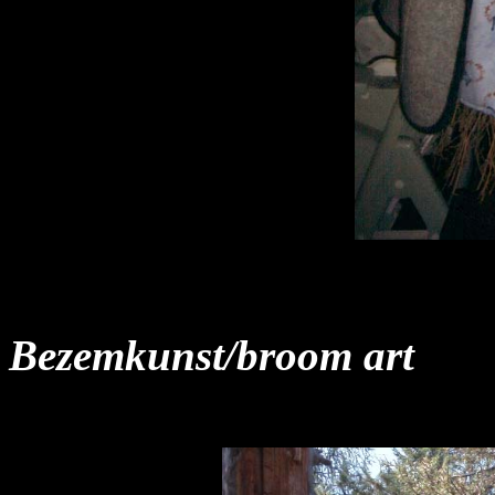
Bezemkunst/broom art