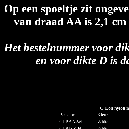
Op een spoeltje zit ongev
van draad AA is 2,1 cm 
Het bestelnummer voor di
en voor dikte D is 
C-Lon nylon mo
Bestelnr
Kleur
CLBAA-WH
White
CLBD-WH
White