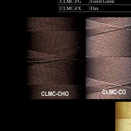
CLMC-FG
Forest Green
CLMC-FX
Flax