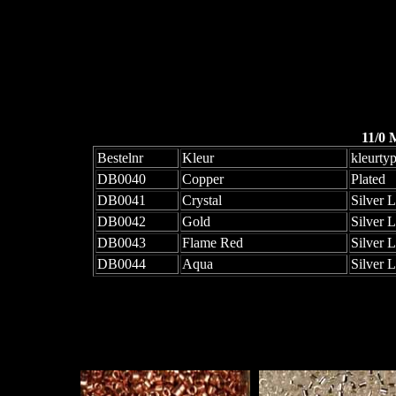
11/0 
Bestelnr
Kleur
kleurty
DB0040
Copper
Plated
DB0041
Crystal
Silver 
DB0042
Gold
Silver 
DB0043
Flame Red
Silver 
DB0044
Aqua
Silver 