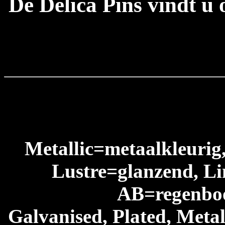
De Delica Pins vindt u
Metallic=metaalkleurig
Lustre=glanzend, Li
AB=regenboog
Galvanised, Plated, Metal