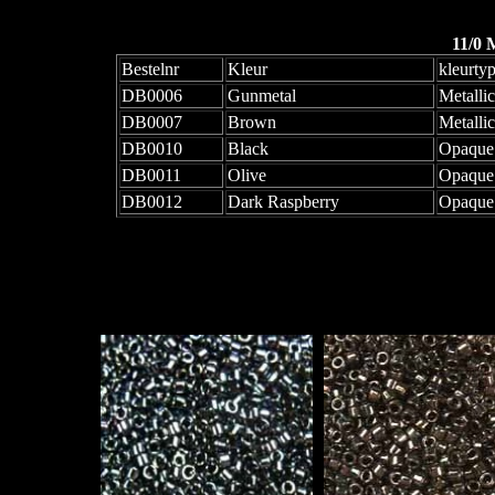
11/0 
Bestelnr
Kleur
kleurty
DB0006
Gunmetal
Metallic
DB0007
Brown
Metallic
DB0010
Black
Opaque
DB0011
Olive
Opaque 
DB0012
Dark Raspberry
Opaque 