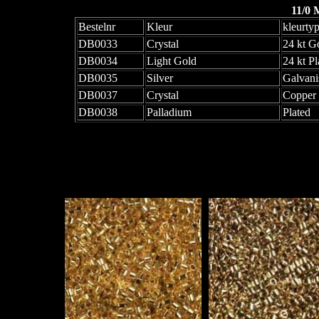
11/0 
Bestelnr
Kleur
kleurty
DB0033
Crystal
24 kt G
DB0034
Light Gold
24 kt Pl
DB0035
Silver
Galvani
DB0037
Crystal
Copper 
DB0038
Palladium
Plated