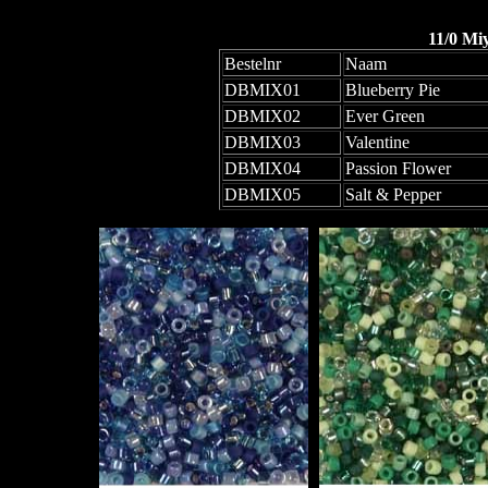
11/0 Mi
Bestelnr
Naam
DBMIX01
Blueberry Pie
DBMIX02
Ever Green
DBMIX03
Valentine
DBMIX04
Passion Flower
DBMIX05
Salt & Pepper