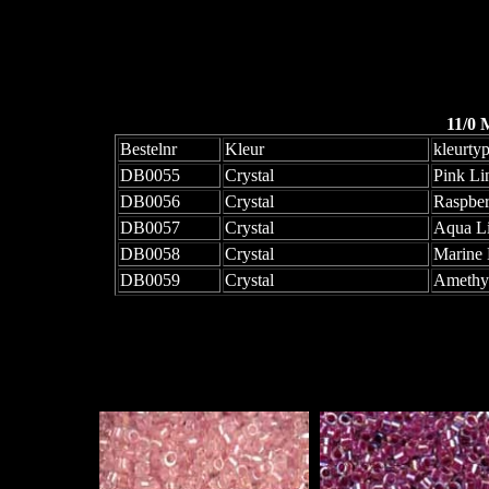
11/0 
Bestelnr
Kleur
kleurty
DB0055
Crystal
Pink L
DB0056
Crystal
Raspber
DB0057
Crystal
Aqua L
DB0058
Crystal
Marine 
DB0059
Crystal
Amethy