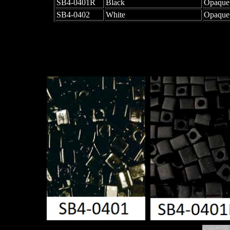
SB4-0401R
Black
Opaque
SB4-0402
White
Opaque