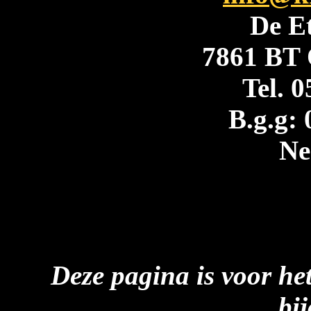
De E
7861 BT 
Tel. 
B.g.g:
Ne
Deze pagina is voor he
bi